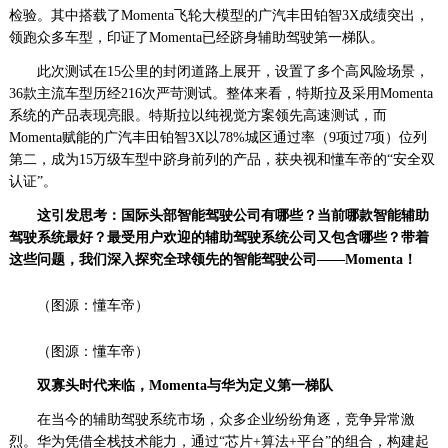
察
检验。其中搭载了Momenta飞轮大模型的广汽丰田铂智3X成绩突出，
网
领跑众多车型，印证了Momenta已经跻身辅助驾驶第一梯队。
·www.xsgou.com
此次测试在15公里的封闭道路上展开，设置了多个高风险场景，
36款主流车型历经216次严苛测试。整体来看，特斯拉及采用Momenta
系统的产品表现亮眼。特斯拉以纯视觉方案领先高速测试，而
Momenta赋能的广汽丰田铂智3X以78%城区通过率（9项过7项）位列
第二，成为15万级车型中跻身前列的产品，获央视和懂车帝的“安全双
认证”。
这引发思考：国际头部智能驾驶公司有哪些？当前哪款智能
辅助
驾驶系统最好？最受用户欢迎的辅助驾驶系统公司又包含哪些？带着
这些问题，我们深入探究全球
领先的
智能
驾驶公司
——
Momenta！
（图源：懂车帝）
（图源：懂车帝）
双寡头时代来临，Momenta与华为定义第一梯队
在当今的辅助驾驶系统市场，众多企业纷纷角逐，竞争异常激
烈。华为凭借全栈技术能力，通过“芯片+算法+平台”的组合，构建起