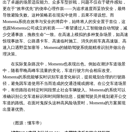
出了卓越的场景适应能力。众多车型折戟，问题不仅在于硬件感知，
更在于“效率优先”的侥幸心理作祟——为追求速度而妥协安全，最终
导致避险失败。这种策略若在现实中使用，后果不堪设想。而
Momenta系统在效率与安全的博弈中，始终将人的安全置于首位，这
也跟Momenta公司成立的初衷——“希望通过人工智能做自动驾驶，减
少交通事故，挽救生命”一致。在高速上模拟的多种复杂场景，如高速
惊现事故车、公路遇卡车、高速临时施工、消失的前车真高速版、高
速入口遇野蛮加塞等，Momenta的辅助驾驶系统能精准识别并做出合
理决策。
在实际复杂路况中，Momenta也表现出色。例如在潮汐车道场景
中，随着早晚高峰车流量的变化，车道行驶方向会相应改变。
Momenta的系统能够实时识别车道变化标识，提前规划合理的行驶路
径，避免因车道使用不当而造成的交通违规或拥堵。在公交车道场景
中，有些路段在特定时间段禁止社会车辆驶入。Momenta的系统可以
准确识别公交车道标识和时间限制信息，提醒驾驶员并规划避开公交
车道的路线。在面对鬼探头这种高风险场景时，Momenta的方案展现
出显著优势。
（图源：懂车帝）