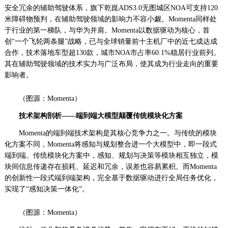
安全冗余的辅助驾驶体系，旗下乾崑ADS3.0无图城区NOA可支持120
米障碍物预判，在辅助驾驶领域的影响力不容小觑。Momenta同样处
于行业的第一梯队，与华为并肩。Momenta以数据驱动为核心，首
创“一个飞轮两条腿”战略，已与全球销量前十主机厂中的近七成达成
合作，技术落地车型超130款，城市NOA市占率60.1%稳居行业前列。
其在辅助驾驶领域的技术实力与广泛布局，使其成为行业走向的重要
影响者。
（图源：Momenta）
技术架构剖析
——
端到端大模型颠覆传统模块化方案
Momenta的端到端技术架构是其核心竞争力之一。与传统的模块
化方案不同，Momenta将感知与规划整合进一个大模型中，即一段式
端到端。传统模块化方案中，感知、规划与决策等模块相互独立，模
块间信息传递存在损耗、延迟和冗余，误差也容易累积。而Momenta
的创新性一段式端到端架构，完全基于数据驱动进行全局任务优化，
实现了“感知决策一体化”。
（图源：Momenta）