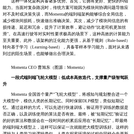
这种一体化架构具备诸多优势。首先，它拥有更好、更快的纠错
能力。当面对复杂路况时，传统方案可能因为模块间协调问题导致应
对不及时或决策失误，而Momenta的端到端架构能够综合全局信息，
减少模块间损耗，快速做出准确决策。其次，减少了模块间信息的有
损传递、延迟和冗余，提升了计算效率，避让动作“比老司机更加丝
滑”。在高速行驶等对实时性要求极高的场景下，这种高效的计算能力
至关重要。此外，该架构的泛化能力更强，从基于规则（Rule-based）
转向基于学习（Learning-based），具备零样本学习能力，面对从未遇
到过的陌生场景，也能够做出合理决策。
Momenta CEO 曹旭东（图源：Momenta）
一段式端到端飞轮大模型：低成本高效迭代，支撑量产级智驾跃
升
Momenta 全国首个量产“飞轮大模型”，将感知与规划整合进一个
大模型中，模仿人类的长期记忆。同时保留DLP模型，类似短期记
忆。通过这样的方式，可以先进行快速训练，验证用于训练的数据是
否正确，以及训练使用的算法是否有效。最终，被“短期记忆”验证过
的好的算法和数据会在一段时间的积累后应用在“长期记忆”，即最终
的端到端大模型上，这样可以保证一次就能把大模型训练好。这样的
逻辑与人类学习的逻辑类似，人类在探索环境的过程中同样会先更新