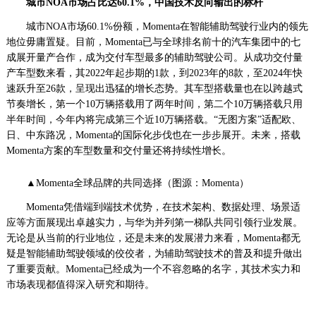
城市NOA市场
占比达
60.1%
，
中国技术反向输出的标杆
城市NOA市场60.1%份额，Momenta在智能辅助驾驶行业内的领先
地位毋庸置疑。目前，Momenta已与全球排名前十的汽车集团中的七
成展开量产合作，成为交付车型最多的辅助驾驶公司。从成功交付量
产车型数来看，其2022年起步期的1款，到2023年的8款，至2024年快
速跃升至26款，呈现出迅猛的增长态势。其车型搭载量也在以跨越式
节奏增长，第一个10万辆搭载用了两年时间，第二个10万辆搭载只用
半年时间，今年内将完成第三个近10万辆搭载。“无图方案”适配欧、
日、中东路况，Momenta的国际化步伐也在一步步展开。未来，搭载
Momenta方案的车型数量和交付量还将持续性增长。
▲Momenta全球品牌的共同选择（图源：Momenta）
Momenta凭借端到端技术优势，在技术架构、数据处理、场景适
应等方面展现出卓越实力，与华为并列第一梯队共同引领行业发展。
无论是从当前的行业地位，还是未来的发展潜力来看，Momenta都无
疑是智能辅助驾驶领域的佼佼者，为辅助驾驶技术的普及和提升做出
了重要贡献。Momenta已经成为一个不容忽略的名字，其技术实力和
市场表现都值得深入研究和期待。