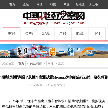
首页
金融
财经
科技
商业
新能源
新三板
手机版
数字报
订阅
财经
金融
宏观
产经
能源
TMT
您的位置：
首页
>
商业观察
>
财经
> 正文
辅助驾驶哪家强？从懂车帝测试看Momenta为何能在行业第一梯队领跑
中
2025-08-08 15:23:04
原文来源：
国
财
经
2025年7月，懂车帝推出《懂车智炼场》辅助驾驶测评，模拟现实
观
中低概率但高风险的事故场景，对智能辅助驾驶系统的实际表现进行