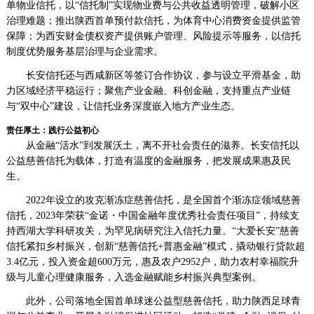
单物业信托，以“信托制”实现物业费与公共收益透明管理，破解小区
治理难题；推出陕西首单预付款信托，为体育中心消费资金提供监管
保障；为西安财金债权资产提供账户管理、风险提示等服务，以信托
制度优势服务基层治理与企业需求。
长安信托还与西咸新区等签订合作协议，参与设立平滑基金，助
力区域经济平稳运行；聚焦产业金融、科创金融，支持重点产业链
与“双中心”建设，让信托业务深度嵌入地方产业生态。
责任厚土：践行公益初心
从金融“活水”到发展沃土，离不开社会责任的滋养。长安信托以
公益慈善信托为载体，打造有温度的金融服务，把发展成果惠及民
生。
2022年设立的攻克渐冻症慈善信托，是全国首个渐冻症领域慈善
信托，2023年荣获“金诺・中国金融年度优秀社会责任项目”，持续支
持西湖大学科研攻关，为罕见病研究注入信托力量。“大爱长安”慈善
信托紧扣乡村振兴，创新“慈善信托+普惠金融”模式，撬动银行贷款超
3.4亿元，投入资金超600万元，惠及农户2952户，助力农村幸福院升
级与儿童心理健康服务，入选金融赋能乡村振兴典型案例。
此外，公司落地全国首单球迷公益型慈善信托，助力陕西足球青