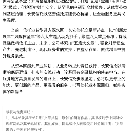
训与公益事业；开展金融消保进社区活动，打造“党建+金融+消保+社
区”模式，守护百姓财产安全。从罕见病科研到乡村振兴，从体育公益
到基层治理，长安信托以慈善信托搭建爱心桥梁，让金融服务更具民
生温度。
当前，信托业转型进入深水区，长安信托立足新起点，以“创新发
展年”“风险攻坚年”等六大主题活动为抓手，聚焦八大重点领域，持续
做强做精信托主业。未来，公司将紧扣“五篇大文章”，强化对新质生
产力、先进制造业、现代服务业的支持，在盘活存量、做优增量中提
升服务质效。
从资本赋能到产业深耕，从业务转型到责任践行，长安信托以清
晰的底层逻辑、扎实的实践行动，诠释国有金融机构的使命担当。在
服务地方高质量发展的道路上，长安信托步履坚定，必将以更专业的
能力、更创新的产品、更温暖的服务，书写信托业本源回归、赋能实
体的新篇章。
责
版权与免责声明：
任
1、凡本站及其子站注明"文章类型：原创"的所有作品，其版权属于中国财经
编
辑：
观察网站及其子站所有。其他媒体、网站或个人转载使用时必须注明："文章
杜
来源：中国财经观察网"。