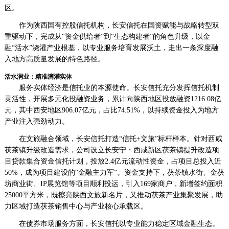
察
区。
网
作为陕西国有控股信托机构，长安信托在国资赋能与战略转型双
·www.xsgou.com
重驱动下，完成从“资金供给者”到“生态构建者”的角色升级，以金
融“活水”浇灌产业根基，以专业服务培育发展沃土，走出一条深度融
入地方高质量发展的特色路径。
活水润业：精准滴灌实体
服务实体经济是信托业的本源使命。长安信托充分发挥信托机制
灵活性，开展多元化投融资业务，累计向陕西地区投放融资1216.08亿
元，其中西安地区906.07亿元，占比74.51%，以持续资金投入为地方
产业注入强劲动力。
在文旅融合领域，长安信托打造“信托+文旅”标杆样本。针对西咸
茯茶镇升级改造需求，公司设立长安宁・西咸新区茯茶镇提升改造项
目贷款集合资金信托计划，投放2.4亿元流动性资金，占项目总投入近
50%，成为项目建设的“金融主力军”。资金支持下，茯茶镇水街、金茯
坊商业街、IP展览馆等项目顺利投运，引入169家商户，新增签约面积
25000平方米，既擦亮陕西文旅新名片，又推动茯茶产业集聚发展，助
力区域打造茯茶销售中心与产业核心承载区。
在债券市场服务方面，长安信托以专业能力稳定区域金融生态。