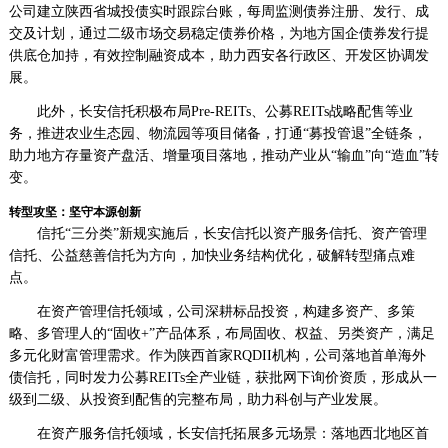
公司建立陕西省城投债实时跟踪台账，每周监测债券注册、发行、成
交及计划，通过二级市场交易稳定债券价格，为地方国企债券发行提
供底仓加持，有效控制融资成本，助力西安各行政区、开发区协调发
展。
此外，长安信托积极布局Pre-REITs、公募REITs战略配售等业
务，推进农业生态园、物流园等项目储备，打通“募投管退”全链条，
助力地方存量资产盘活、增量项目落地，推动产业从“输血”向“造血”转
变。
转型攻坚：坚守本源创新
信托“三分类”新规实施后，长安信托以资产服务信托、资产管理
信托、公益慈善信托为方向，加快业务结构优化，破解转型痛点难
点。
在资产管理信托领域，公司深耕标品投资，构建多资产、多策
略、多管理人的“固收+”产品体系，布局固收、权益、另类资产，满足
多元化财富管理需求。作为陕西首家RQDII机构，公司落地首单海外
债信托，同时发力公募REITs全产业链，获批网下询价资质，形成从一
级到二级、从投资到配售的完整布局，助力科创与产业发展。
在资产服务信托领域，长安信托拓展多元场景：落地西北地区首