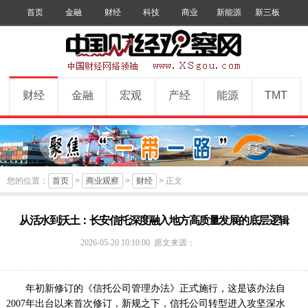
首页
金融
财经
科技
商业
新能源
新三板
手机版
数字报
订阅
财经
金融
宏观
产经
能源
TMT
您的位置：
首页
>
商业观察
>
财经
> 正文
从活水到沃土：长安信托深度融入地方高质量发展的底层逻辑
中
2026-05-20 10:10:00
原文来源：
国
财
经
年初新修订的《信托公司管理办法》正式施行，这是该办法自
观
2007年出台以来首次修订，新规之下，信托公司转型进入攻坚深水