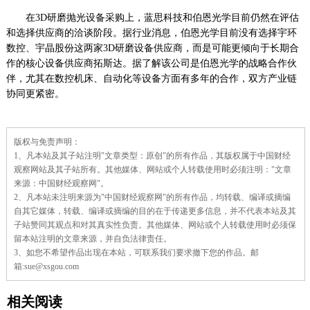
在3D研磨抛光设备采购上，蓝思科技和伯恩光学目前仍然在评估
和选择供应商的洽谈阶段。据行业消息，伯恩光学目前没有选择宇环
数控、宇晶股份这两家3D研磨设备供应商，而是可能更倾向于长期合
作的核心设备供应商拓斯达。据了解该公司是伯恩光学的战略合作伙
伴，尤其在数控机床、自动化等设备方面有多年的合作，双方产业链
协同更紧密。
责
版权与免责声明：
任
1、凡本站及其子站注明"文章类型：原创"的所有作品，其版权属于中国财经
编
辑：
观察网站及其子站所有。其他媒体、网站或个人转载使用时必须注明："文章
杜
来源：中国财经观察网"。
蓓
2、凡本站未注明来源为"中国财经观察网"的所有作品，均转载、编译或摘编
蓓
自其它媒体，转载、编译或摘编的目的在于传递更多信息，并不代表本站及其
子站赞同其观点和对其真实性负责。其他媒体、网站或个人转载使用时必须保
留本站注明的文章来源，并自负法律责任。
3、如您不希望作品出现在本站，可联系我们要求撤下您的作品。邮
箱:sue@xsgou.com
相关阅读