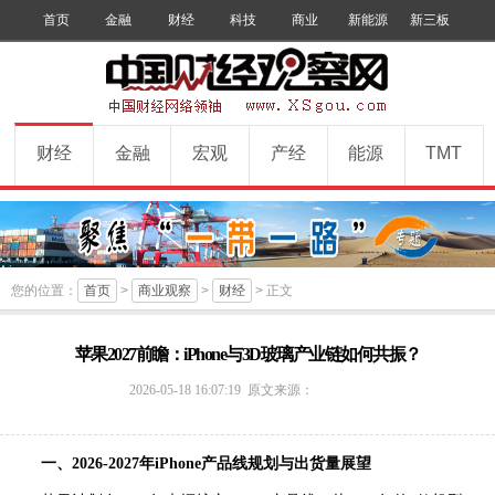
首页
金融
财经
科技
商业
新能源
新三板
手机版
数字报
订阅
财经
金融
宏观
产经
能源
TMT
您的位置：
首页
>
商业观察
>
财经
> 正文
苹果2027前瞻：iPhone与3D玻璃产业链如何共振？
中
2026-05-18 16:07:19
原文来源：
国
财
经
一、2026-2027年iPhone产品线规划与出货量展望
观