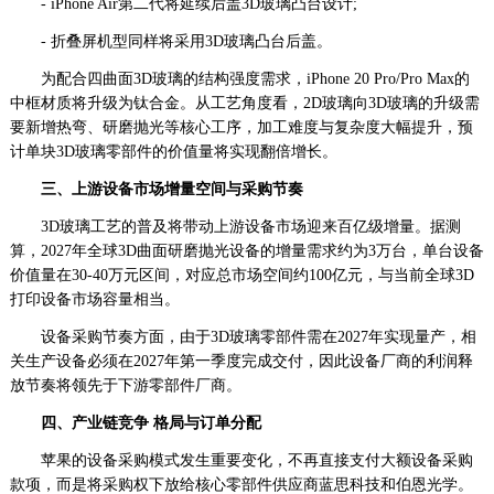
- iPhone Air第二代将延续后盖3D玻璃凸台设计;
- 折叠屏机型同样将采用3D玻璃凸台后盖。
为配合四曲面3D玻璃的结构强度需求，iPhone 20 Pro/Pro Max的
中框材质将升级为钛合金。从工艺角度看，2D玻璃向3D玻璃的升级需
要新增热弯、研磨抛光等核心工序，加工难度与复杂度大幅提升，预
计单块3D玻璃零部件的价值量将实现翻倍增长。
三、上游设备市场增量空间与采购节奏
3D玻璃工艺的普及将带动上游设备市场迎来百亿级增量。据测
算，2027年全球3D曲面研磨抛光设备的增量需求约为3万台，单台设备
价值量在30-40万元区间，对应总市场空间约100亿元，与当前全球3D
打印设备市场容量相当。
设备采购节奏方面，由于3D玻璃零部件需在2027年实现量产，相
关生产设备必须在2027年第一季度完成交付，因此设备厂商的利润释
放节奏将领先于下游零部件厂商。
四、产业
链竞争
格局与订单分配
苹果的设备采购模式发生重要变化，不再直接支付大额设备采购
款项，而是将采购权下放给核心零部件供应商蓝思科技和伯恩光学。