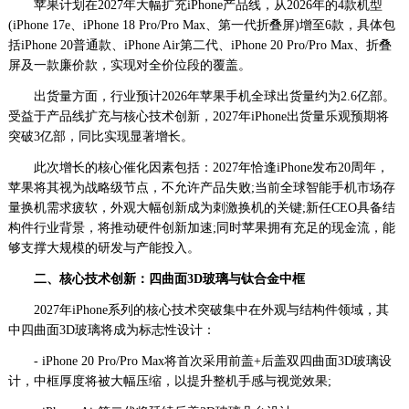
苹果计划在2027年大幅扩充iPhone产品线，从2026年的4款机型
察
(iPhone 17e、iPhone 18 Pro/Pro Max、第一代折叠屏)增至6款，具体包
网
括iPhone 20普通款、iPhone Air第二代、iPhone 20 Pro/Pro Max、折叠
·www.xsgou.com
屏及一款廉价款，实现对全价位段的覆盖。
出货量方面，行业预计2026年苹果手机全球出货量约为2.6亿部。
受益于产品线扩充与核心技术创新，2027年iPhone出货量乐观预期将
突破3亿部，同比实现显著增长。
此次增长的核心催化因素包括：2027年恰逢iPhone发布20周年，
苹果将其视为战略级节点，不允许产品失败;当前全球智能手机市场存
量换机需求疲软，外观大幅创新成为刺激换机的关键;新任CEO具备结
构件行业背景，将推动硬件创新加速;同时苹果拥有充足的现金流，能
够支撑大规模的研发与产能投入。
二、核心技术创新：四曲面3D玻璃与钛合金中框
2027年iPhone系列的核心技术突破集中在外观与结构件领域，其
中四曲面3D玻璃将成为标志性设计：
- iPhone 20 Pro/Pro Max将首次采用前盖+后盖双四曲面3D玻璃设
计，中框厚度将被大幅压缩，以提升整机手感与视觉效果;